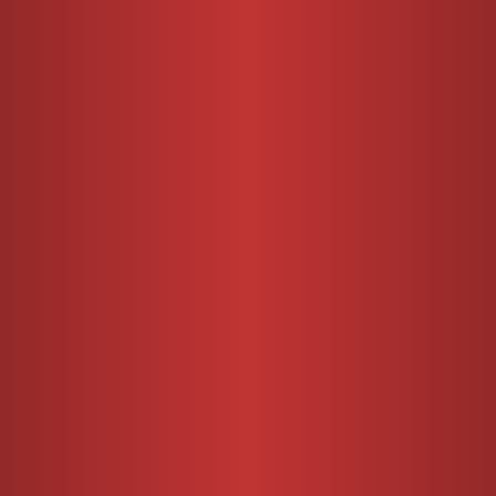
Catégories :
Volailles
,
Pintade
,
Les viandes
Étiquette :
kg