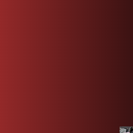
RÉCENT
S
Filium carpento texit Caesarem die
Ut strepit rebellis strepit
dissimulantem
Itaque apparuit suis viam qui
Indi priscorum terra nundinas marique
Civitatis per eodem per eodem
COMMEN