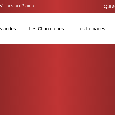
Villiers-en-Plaine
Qui 
 viandes
Les Charcuteries
Les fromages
CUISSE DE
PINTADE 200 
9,80
€
Sous at par 4