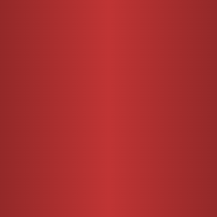
PILON DE POU
5,22
€
100 gr Sous vide p
 DE POULET FAÇON
4,95
€
HT
5,22
€
TTC
P
ARAIGNÉE
8,65
€
220 gr par 10
T
8,65
€
TTC
Prix au kg