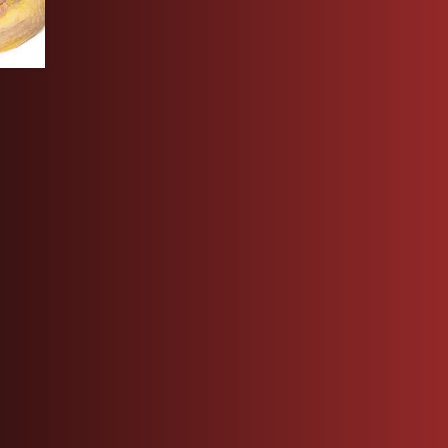
CUISSE
SUPRÊME DE POULET BLANC
8,20
€
H
12,51
€
180 gr Sous vide par 10
11,86
€
HT
12,51
€
TTC
Prix au kg