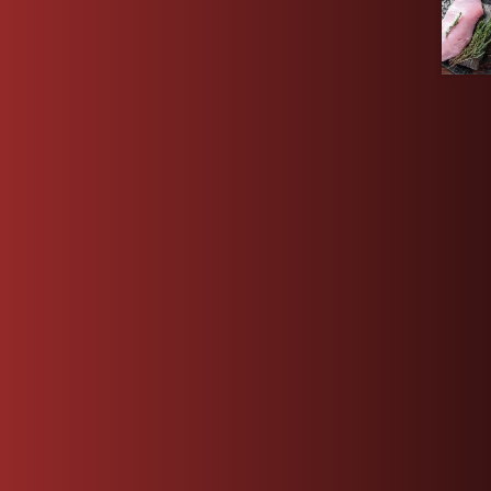
TAIRES
LET
RÉCENT
ar 10
rix au kg
S
Aucun commentaire à afficher.