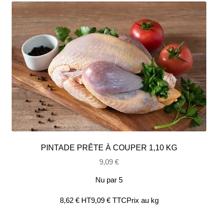
PINTADE PRÊTE À COUPER 1,10 KG
9,09
€
Nu par 5
8,62
€
HT
9,09
€
TTC
Prix au kg