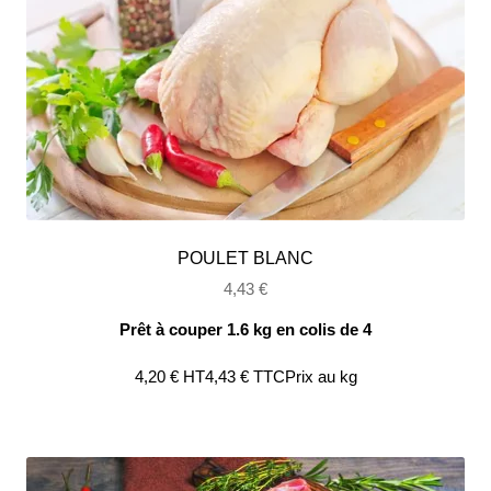
POULET BLANC
4,43
€
Prêt à couper 1.6 kg en colis de 4
4,20
€
HT
4,43
€
TTC
Prix au kg